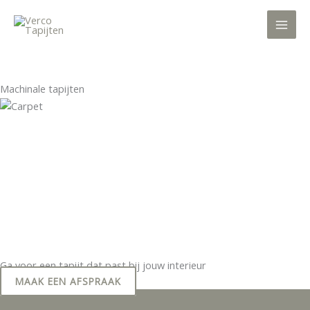
Ga
naar
de
inhoud
INSPIRATIE
BEZOEK ONZE SHOWROOM
Machinale tapijten
Ga voor een tapijt dat past bij jouw interieur
MAAK EEN AFSPRAAK